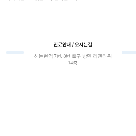
진료안내 / 오시는길
신논현역 7번, 8번 출구 방면 리젠타워
14층